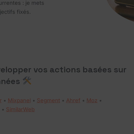
urrentes : je mets
ectifs fixés.
évelopper vos actions basées sur
nnées
r
•
Mixpanel
•
Segment
•
Ahref
•
Moz
•
•
SimilarWeb