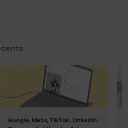
écents
Google, Meta, TikTok, LinkedIn :