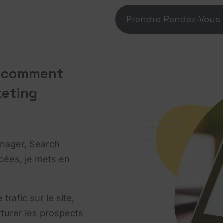
Prendre Rendez-Vous
: comment
keting
anager, Search
cées, je mets en
trafic sur le site,
rturer les prospects