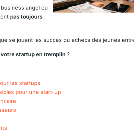
n business angel ou
dent
pas toujours
 que se jouent les succès ou échecs des jeunes entr
votre startup en tremplin
?
our les startups
ibles pour une start-up
ancaire
isseurs
nts