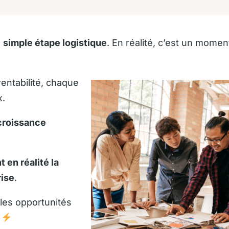
e
simple étape logistique
. En réalité, c’est un mome
entabilité, chaque
x.
 croissance
 en réalité la
rise
.
les opportunités
i