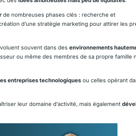
vec des
idées ambitieuses mais peu de liquidités
.
r
de nombreuses phases clés : recherche et
éation d’une stratégie marketing pour attirer les p
s évoluent souvent dans des
environnements hautem
stisseur ou même des membres de sa propre famille n
nes entreprises technologiques
ou celles opérant d
triser leur domaine d’activité, mais également
déve