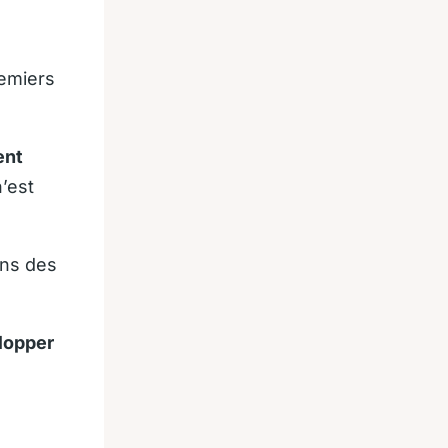
remiers
ent
’est
ans des
lopper