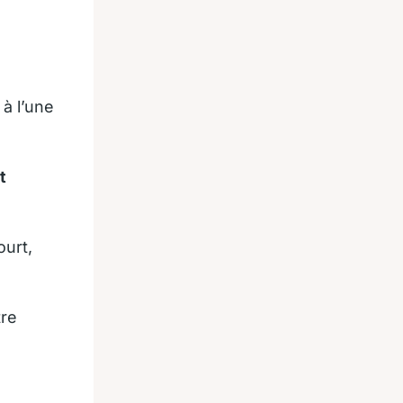
à l’une
t
urt,
tre