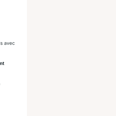
is avec
nt
n